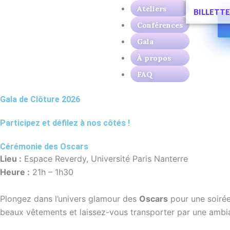
Skip
Ateliers
BILLETTE
to
Conférences
content
Gala
À propos
FAQ
Gala de Clôture 2026
Participez et défilez à nos côtés !
Cérémonie des Oscars
Lieu :
Espace Reverdy, Université Paris Nanterre
Heure :
21h – 1h30
Plongez dans l’univers glamour des
Oscars
pour une soirée 
beaux vêtements et laissez-vous transporter par une amb