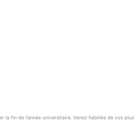
00
00
00
00
jours
heures
min
sec
 la fin de l’année universitaire. Venez habillés de vos plus