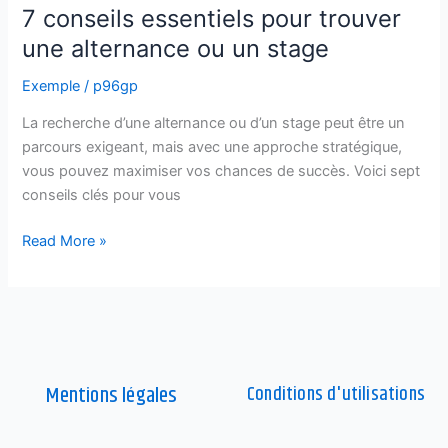
7 conseils essentiels pour trouver
essentiels
pour
une alternance ou un stage
trouver
Exemple
/
p96gp
une
alternance
La recherche d’une alternance ou d’un stage peut être un
ou
parcours exigeant, mais avec une approche stratégique,
un
vous pouvez maximiser vos chances de succès. Voici sept
stage
conseils clés pour vous
Read More »
Mentions légales
Conditions d'utilisations