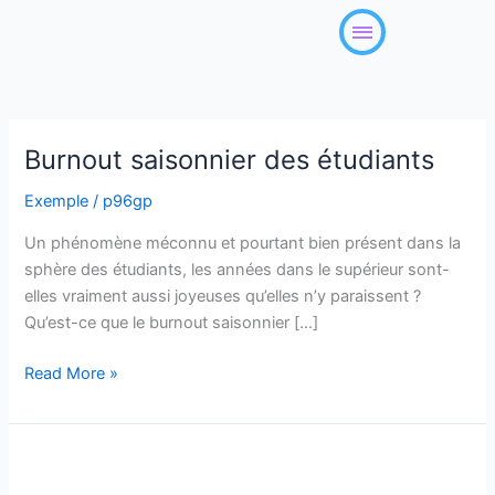
Skip
to
content
Burnout saisonnier des étudiants
Burnout
saisonnier
Exemple
/
p96gp
des
étudiants
Un phénomène méconnu et pourtant bien présent dans la
sphère des étudiants, les années dans le supérieur sont-
elles vraiment aussi joyeuses qu’elles n’y paraissent ?
Qu’est-ce que le burnout saisonnier […]
Read More »
7
conseils